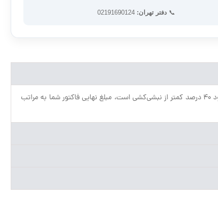
📞
دفتر تهران:
02191690124
قیمت واحد (کیلویی) ورق‌های فرم‌داده‌شده ممکن است کمی متفاوت باشد، اما چون در سیستم منقطع، وزن کل فولاد مصرفی در هر متر مربع حدود ۴۰ درصد کمتر از نبشی‌کشی است، مبلغ نهایی فاکتور شما به مراتب