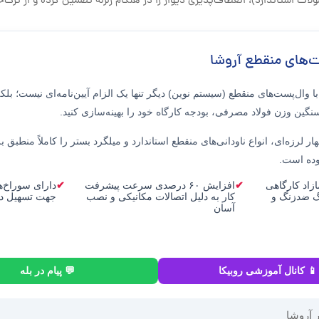
ت استاندارد)، انعطاف‌پذیری دیوار را در هنگام زلزله تضمین کرده و از ترک‌خو
ت‌های منقطع آروشا
ا
وال‌پست‌های منقطع (سیستم نوین)
دیگر تنها یک الزام آیین‌نامه‌ای نیست؛ بلک
گین وزن فولاد مصرفی، بودجه کارگاه خود را بهینه‌سازی کنید.
 لرزه‌ای، انواع ناودانی‌های منقطع استاندارد و میلگرد بستر را کاملاً منطبق ب
وده است.
زاد کارگاهی
افزایش ۶۰ درصدی سرعت پیشرفت
دارای سوراخ‌ها
گ ضدزنگ و
کار به دلیل اتصالات مکانیکی و نصب
جهت تسهیل در 
آسان
📱 کانال آموزشی روبیکا
💬 پیام در بله
 آروشا