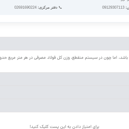
:
09129307113
📞
دفتر مرکزی:
02691690224
برای امتیاز دادن به این پست کلیک کنید!