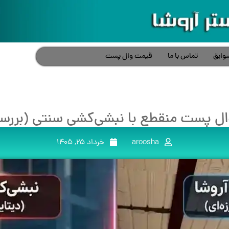
وابق
تماس با ما
قیمت وال پست
ل پست منقطع با نبشی‌کشی سنتی (بررس
aroosha
خرداد 25, 1405