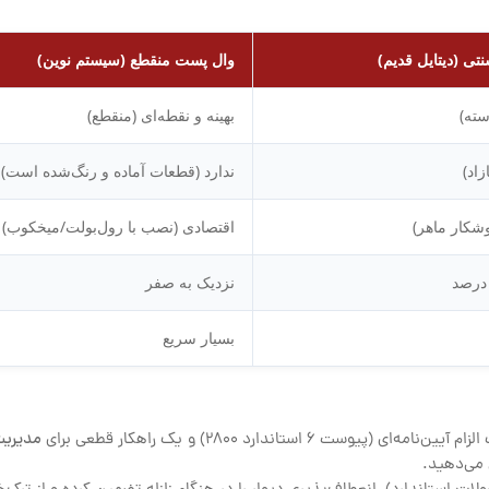
ی (دیتایل قدیم)
وال پست منقطع (سیستم نوین)
وسته)
بهینه و نقطه‌ای (منقطع)
زاد)
ندارد (قطعات آماده و رنگ‌شده است)
جوشکار ماهر)
اقتصادی (نصب با رول‌بولت/میخکوب)
نزدیک به صفر
بسیار سریع
اندارد ۲۸۰۰) و یک راهکار قطعی برای
مدیریت
 می‌دهید.