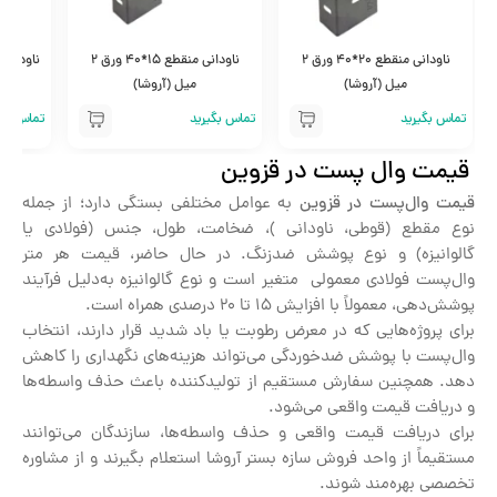
ناودانی منقطع 20*40 ورق 2
ناودانی منقطع 15*40 ورق 2
میل (آروشا)
میل (آروشا)
تماس بگیرید
تماس بگیرید
تماس بگی
قیمت وال پست در قزوین
قیمت وال‌پست در قزوین
به عوامل مختلفی بستگی دارد؛ از جمله
نوع مقطع (قوطی، ناودانی )، ضخامت، طول، جنس (فولادی یا
گالوانیزه) و نوع پوشش ضدزنگ. در حال حاضر، قیمت هر متر
وال‌پست فولادی معمولی متغیر است و نوع گالوانیزه به‌دلیل فرآیند
پوشش‌دهی، معمولاً با افزایش ۱۵ تا ۲۰ درصدی همراه است.
برای پروژه‌هایی که در معرض رطوبت یا باد شدید قرار دارند، انتخاب
وال‌پست با پوشش ضدخوردگی می‌تواند هزینه‌های نگهداری را کاهش
دهد. همچنین سفارش مستقیم از تولیدکننده باعث حذف واسطه‌ها
و دریافت قیمت واقعی می‌شود.
برای دریافت قیمت واقعی و حذف واسطه‌ها، سازندگان می‌توانند
مستقیماً از واحد فروش سازه بستر آروشا استعلام بگیرند و از مشاوره
تخصصی بهره‌مند شوند.