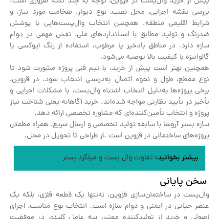
پیش از خرید وال‌پست در قزوین، توجه به چند نکته ضروری است:
بررسی نقشه اجرایی، محل نصب، نوع دیوار، ضخامت مورد نیاز، و
شرایط اقلیمی منطقه. همچنین انتخاب وال‌پست‌هایی با پوشش
ضدزنگ و تولید مطابق با استانداردهای ملی، نقش مهمی در دوام
سازه دارد. در مناطق بادخیز یا مرطوب، استفاده از رنگ اپوکسی یا
گالوانیزه با کیفیت بالا توصیه می‌شود.
همچنین بهتر است پیش از خرید، با تیم فنی پروژه مشورت شود تا
نوع مقطع، طول و نحوه اتصال به‌درستی انتخاب شود. در قزوین،
برخی پروژه‌ها به‌دلیل انتخاب اشتباه وال‌پست، با مشکلات اجرایی و
تأخیر در تأیید نظارتی مواجه شده‌اند. خرید آگاهانه یعنی شناخت نیاز
پروژه و انتخاب تأمین‌کننده‌ای که مشاوره تخصصی ارائه دهد.
سازه بستر آروشا با سابقه تولید تخصصی و ارسال سریع، همراه مطمئن
پروژه‌های ساختمانی در قزوین است .از طراحی تا تحویل در محل.
بیشتر بخوانید:
تفاوت وال پست و میلگرد بستر
سخن پایانی
وال‌پست در ساختمان‌سازی قزوین، نه‌تنها یک قطعه فلزی، بلکه یک
عنصر حیاتی در ایمنی و دوام سازه است. انتخاب نوع مناسب، اجرای
اصولی و خرید از تولیدکننده معتبر، سه عامل کلیدی در موفقیت