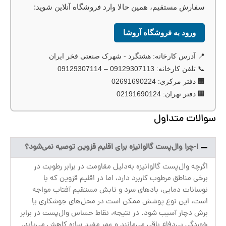
سفارش مستقیم، همین حالا وارد فروشگاه آنلاین شوید:
ورود به فروشگاه آروشا
📍 آدرس کارخانه:
هشتگرد - شهرک صنعتی فخر ایران
📞 تلفن کارخانه:
09129307113 – 09129307114
🏢 دفتر مرکزی:
02691690224
🏢 دفتر تهران:
02191690124
سوالات متداول
1-چرا وال‌پست گالوانیزه برای اقلیم قزوین توصیه نمی‌شود؟
اگرچه وال‌پست گالوانیزه به‌دلیل مقاومت در برابر رطوبت در
برخی مناطق مرطوب کاربرد دارد، اما در اقلیم قزوین که با
نوسانات دمایی، بادهای سرد و تابش مستقیم آفتاب مواجه
است، این نوع پوشش ممکن است در محل‌های جوشکاری یا
برش دچار آسیب شود. در نتیجه، نقاط حساس وال‌پست در برابر
خوردگی بی‌دفاع باقی می‌مانند و عمر مفید سازه کاهش می‌یابد.