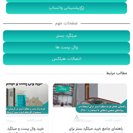
پشتیبانی واتساپ
صفحات مهم
میلگرد بستر
وال پست ها
اتصالات هیلکس
مطالب مرتبط
وبلاگ
خرید وال پست و میلگرد بستر در لرستان؛
راهنمای جامع اجرای والپست د