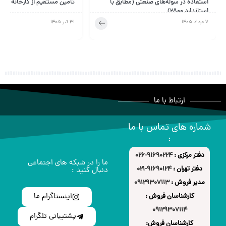
تامین مستقیم از کارخانه (سازه بستر آروشا)
پانلی (طبق ضوابط پیوست ششم
۲۸۰۰)
31 تیر 1405
25 تیر 1405
ارتباط با ما
شماره های تماس با ما
:
دفتر مرکزی :
91690224-026
ما را در شبکه های اجتماعی
دفتر تهران :
91690124-021
دنبال کنید :
مدیر فروش :
09129307113
اینستاگرام ما
کارشناسان فروش :
09129307114
پشتیبانی تلگرام
کارشناسان فروش: