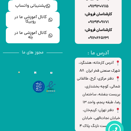
پشتیبانی واتساپ
09129307115
کارشناسان فروش:
کانال آموزشی ما در
روبیکا
09129409771
کارشناسان فروش:
کانال آموزشی ما در
بله
09120665231
آدرس ما :
مجوز های ما
آدرس کارخانه: هشتگرد،
شهرک صنعتی فخر ایران A8
دفتر مرکزی: کرج، طالقانی
شمالی، کوچه بخشداری،
بن‌بست بنفشه، ساختمان
رضا، طبقه پنجم، واحد ۱۳
دفتر تهران: کریم‌خان،
خیابان نجات‌الهی، خیابان
لباف، بن‌بست نارنگ پلاک 4