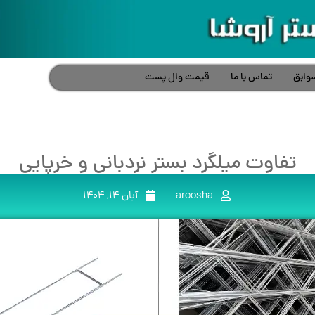
وابق
تماس با ما
قیمت وال پست
تفاوت میلگرد بستر نردبانی و خرپایی
aroosha
آبان 14, 1404