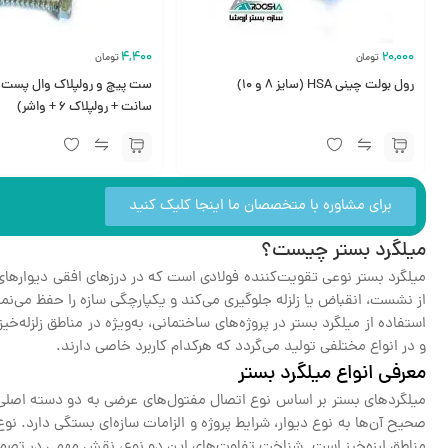
4,400
20,000
تومان
تومان
رول بولت چینی HSA (سایز ۸ و ۱۰)
سانت + رولپلاک ۶ + واشر)
برای مشاوره با متخصصان ما اینجا کلیک کنید
میلگرد بستر چیست؟
میلگرد بستر نوعی تقویت‌کننده فولادی است که در درزهای افقی دیوارهای ب
از نشست، انقباض یا زلزله جلوگیری می‌کند و یکپارچگی سازه را حفظ می‌نما
استفاده از میلگرد بستر در پروژه‌های ساختمانی، به‌ویژه در مناطق زلزله‌خ
و در انواع مختلفی تولید می‌گردد که هرکدام کاربرد خاصی دارند.
معرفی انواع میلگرد بستر
میلگردهای بستر بر اساس نوع اتصال مفتول‌های عرضی به دو دسته اصلی تق
صحیح آن‌ها به نوع دیوار، شرایط پروژه و الزامات سازه‌ای بستگی دارد. نوع
مناطق لرزه‌خیز است. شناخت تفاوت‌های این دو نوع، نقش مهمی در تصمی