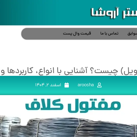
وابق
تماس با ما
قیمت وال پست
ل) چیست؟ آشنایی با انواع، کاربردها و 
aroosha
اسفند 2, 1404