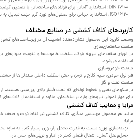
ASTM A510: استاندارد آمریکایی برای کنترل ویژگی‌های شیمیایی و ابعادی مفتول‌های فولادی.
DIN 17100: استاندارد آلمانی برای فولادهای ساختمانی با تضمین کیفیت کششی.
ISO 16120: استاندارد جهانی برای مفتول‌های نورد گرم جهت تبدیل به سیم.
کاربردهای
کلاف کششی
در صنایع مختلف
وسعت کاربرد این محصول نشان‌دهنده اهمیت آن در زیرساخت‌های کشور
صنعت ساختمان‌سازی
در اجرای سقف‌های تیرچه بلوک، ساخت خاموت‌ها و تقویت دیوارهای برش
استفاده می‌شود.
صنعت خودروسازی
فنر لول خودرو، سیم کلاچ و ترمز، و حتی اسکلت داخلی صندلی‌ها از مشتق
صنعت نفت و گاز
در سکوهای نفتی و خطوط لوله‌ای که تحت فشار بالای زیرزمینی هستند، از
برای مهار اصولی نیروهای وارد بر ساختمان، علاوه بر استفاده از کلاف‌های
مزایا و معایب کلاف کششی
مانند هر محصول مهندسی دیگری، کلاف کششی نیز نقاط قوت و ضعف خاص
مزایا:
بهینه‌سازی وزن:
نسبت به قدرت تحمل بار، وزن بسیار کمی به سازه تحم
حمل‌ونقل آسان:
اشغال فضای کمتر در انبار و تریلی‌های حمل بار.