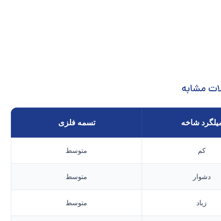
ات مشابه
یلگرد شاخه
تسمه فلزی
کم
متوسط
دشوار
متوسط
زیاد
متوسط