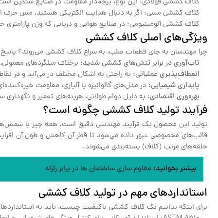
کلاف کششی فولادی: این نوع، پرچم‌دار مقاومت در صنایع سنگین است. از 
کلاف کششی مسی: اگر به دنبال هدایت الکتریکی هستید، مس حرف اول ر
کلاف کششی آلومینیومی: در صنایع هوایی و دریایی که وزن پارامتری ح
ویژگی‌های اصلی کلاف کششی
چرا مهندسان به جای قطعات صلب، به سراغ کلاف کششی می‌روند؟ پاسخ د
تاب‌آوری در برابر تنش‌های کششی شدید:
برخلاف میلگردهای معمولی، 
انعطاف‌پذیری عملیاتی:
به راحتی به اشکال مختلف در می‌آید و در نقاط
پایداری شیمیایی:
در مدل‌های گالوانیزه یا آلیاژی، مقاومت خیره‌کننده‌ا
بهره‌وری اقتصادی
: به دلیل دوام طولانی، هزینه‌های تعمیر و نگهداری
فرآیند تولید کلاف کششی چگونه است؟
تولید این محصول یک فرآیند مهندسی دقیق است. همه چیز با شمش‌های
قالب‌های مخصوصی عبور داده می‌شود تا قطر آن کاهش و طول آن افزایش
حلقه‌های مرتب (کلاف) بسته‌بندی می‌شوند.
بیشتر بخوانید:
مقاوم سازی ساختمان ها در برابر زلزله
استانداردهای مهم در تولید کلاف کششی
برای اینکه بدانیم یک کلاف کششی باکیفیت چیست، باید به استانداردهای ب