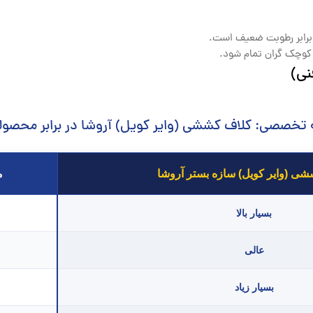
برابر رطوبت ضعیف است.
کوچک گران تمام شود.
نی)
 تخصصی: کلاف کششی (وایر کویل) آروشا در برابر محصول
ی (وایر کویل) سازه بستر آروشا
م
بسیار بالا
عالی
بسیار زیاد