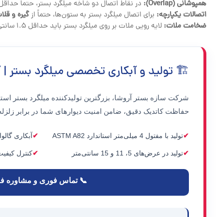
همپوشانی (Overlap):
در نقاط اتصال دو شاخه میلگرد بستر، حتماً حداقل ۲۵ سانتی‌متر همپوشانی در نظر بگیرید
اتصالات یکپارچه:
برای اتصال میلگرد بستر به ستون‌ها، حتماً از
گیره و قلاب
ضخامت ملات:
لایه رویی ملات بر روی میلگرد بستر باید حداقل ۱.۵ سانتی‌متر باشد تا پوشش محافظتی کامل شود.
🏗️ تولید و آبکاری تخصصی میلگرد بستر | 
شرکت
سازه بستر آروشا
، بزرگترین تولیدکننده میلگرد بستر است
حفاظت کاتدیک دقیق، ضامن امنیت دیوارهای شما در برابر زلزل
تولید با مفتول 4 میلی‌متر استاندارد ASTM A82
آبکاری گالوا
تولید در عرض‌های 5، 11 و 15 سانتی‌متر
کنترل کیفیت
📞 تماس فوری و مشاوره ف