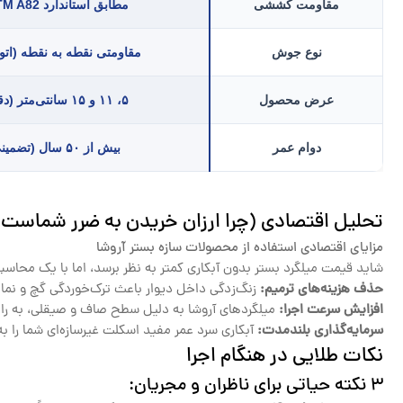
مقاومت کششی
مطابق استاندارد ASTM A82
نوع جوش
مقاومتی نقطه به نقطه (اتو
عرض محصول
۵، ۱۱ و ۱۵ سانتی‌متر (دقیق)
دوام عمر
بیش از ۵۰ سال (تضمینی)
تحلیل اقتصادی (چرا ارزان خریدن به ضرر شماست؟
مزایای اقتصادی استفاده از محصولات سازه بستر آروشا
شاید قیمت میلگرد بستر بدون آبکاری کمتر به نظر برسد، اما با یک محا
حذف هزینه‌های ترمیم:
زنگ‌زدگی داخل دیوار باعث ترک‌خوردگی گچ و نما می‌شود. هزینه ترمیم یک واحد سا
افزایش سرعت اجرا:
میلگردهای آروشا به دلیل سطح صاف و صیقلی، به راحتی
سرمایه‌گذاری بلندمدت:
آبکاری سرد عمر مفید اسکلت غیرسازه‌ای شما را به
نکات طلایی در هنگام اجرا
3 نکته حیاتی برای ناظران و مجریان: