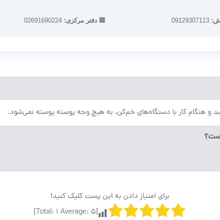
ش:
09129307113
🏢
دفتر مرکزی:
02691690224
سبد و هنگام کار با دستگاه‌های خم‌کن، به هیچ وجه پوسته پوسته نمی‌شود.
برای امتیاز دادن به این پست کلیک کنید!
]
1
Average:
5
[Total: