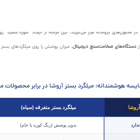
زلزله.
دکشی ملات را سخت می‌کند.
در محلول‌های کروماته قرار می‌گیرند. این مرحله از ایجاد “شوره سفید” 
ز
دستگاه‌های ضخامت‌سنج دیجیتال
، میزان پوشش را روی میلگردهای بست
ایسه هوشمندانه: میلگرد بستر آروشا در برابر محصولات مت
آروشا
میلگرد بستر متفرقه (سیاه)
ندارد
بدون پوشش (رنگ کوره یا خام)