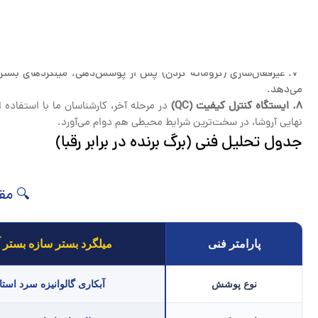
تغییر خواص مکانیکی:
ترد شدن فولاد و کاهش مقاومت در برابر لرزش‌های 
کاهش دقت ابعادی:
ایجاد ناهمواری در سطح مفتول که جای‌گذاری در بن
آبکاری سرد در آروشا
به دلیل اجرا در دمای محیط، انعطاف‌پذیری (Ductility) فولاد را کاملاً حفظ کرده و مطابق با استانداردهای ASTM A82، بهترین عملکرد را در دیوارهای غیرسازه‌ای دارد.
تثبیت و کنترل کیفیت نهایی
7. غیرفعال‌سازی (کروماته کردن) پس از پوشش‌دهی، میلگردهای بستر 
می‌دهد.
۸. ایستگاه کنترل کیفیت (QC)
در مرحله آخر، کارشناسان ما با استفاده ا
نهایی آروشا، در سخت‌ترین شرایط محیطی هم دوام می‌آورد.
جدول تحلیل فنی (برگ برنده در برابر رقبا)
🔍 مق
پارامتر فنی
میلگرد بستر سازه بستر 
نوع پوشش
آبکاری گالوانیزه سرد استا