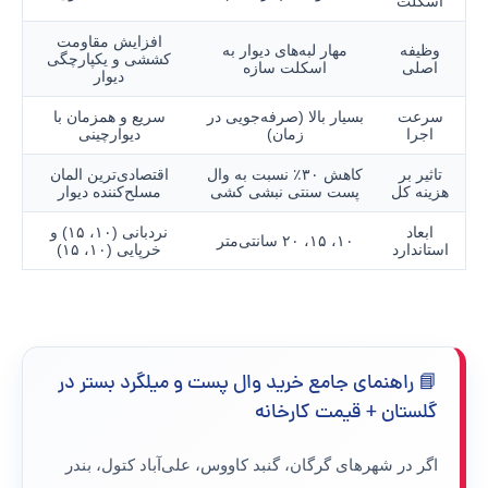
اسکلت
افزایش مقاومت
وظیفه
مهار لبه‌های دیوار به
کششی و یکپارچگی
اصلی
اسکلت سازه
دیوار
سرعت
بسیار بالا (صرفه‌جویی در
سریع و همزمان با
اجرا
زمان)
دیوارچینی
تاثیر بر
کاهش ۳۰٪ نسبت به وال
اقتصادی‌ترین المان
هزینه کل
پست سنتی نبشی کشی
مسلح‌کننده دیوار
ابعاد
نردبانی (۱۰، ۱۵) و
۱۰، ۱۵، ۲۰ سانتی‌متر
استاندارد
خرپایی (۱۰، ۱۵)
📘 راهنمای جامع خرید وال پست و میلگرد بستر در
گلستان + قیمت کارخانه
اگر در شهر‌های
گرگان، گنبد کاووس، علی‌آباد کتول، بندر