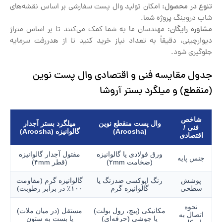
تنوع در محصول:
امکان تولید وال پست سفارشی بر اساس نقشه‌های
شاپ دروینگ پروژه شما.
مشاوره رایگان:
مهندسان ما به شما کمک می‌کنند تا بر اساس متراژ
دیوارچینی، دقیقاً به تعداد نیاز خرید کنید تا از هدررفت سرمایه
جلوگیری شود.
جدول مقایسه فنی و اقتصادی وال پست نوین
(منقطع) و میلگرد بستر آروشا
شاخص
وال پست منقطع نوین
میلگرد بستر آجدار
فنی /
(Aroosha)
گالوانیزه (Aroosha)
اقتصادی
ورق فولادی یا گالوانیزه
مفتول آجدار گالوانیزه
جنس پایه
(ضخامت ۲mm)
(قطر ۴mm)
پوشش
رنگ اپوکسی ضد‌زنگ یا
گالوانیزه گرم (مقاومت
سطحی
گالوانیزه گرم
۱۰۰٪ در برابر رطوبت)
نحوه
مکانیکی (پیچ، رول بولت)
مستقل (در میان ملات)
اتصال به
یا جوشی (حرفه‌ای)
یا بست به ستون