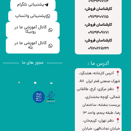
09129307114
پشتیبانی تلگرام
کارشناسان فروش:
پشتیبانی واتساپ
09129307115
کارشناسان فروش:
کانال آموزشی ما در
روبیکا
09129409771
کارشناسان فروش:
کانال آموزشی ما در
بله
09120665231
آدرس ما :
مجوز های ما
آدرس کارخانه: هشتگرد،
شهرک صنعتی فخر ایران A8
دفتر مرکزی: کرج، طالقانی
شمالی، کوچه بخشداری،
بن‌بست بنفشه، ساختمان
رضا، طبقه پنجم، واحد ۱۳
دفتر تهران: کریم‌خان،
خیابان نجات‌الهی، خیابان