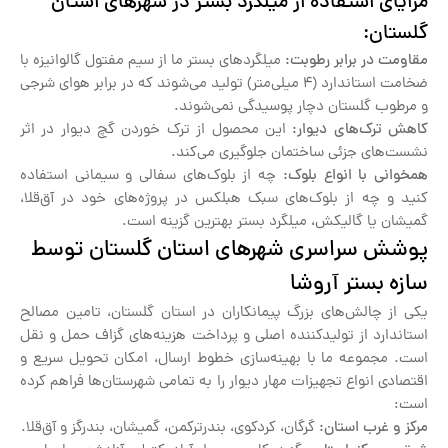
مزایای استفاده از میلگرد بستر در شهرهای استان
گلستان:
مقاومت در برابر رطوبت:
میلگردهای بستر ما از سیم مفتول گالوانیزه با
ضخامت استاندارد (۴ میلی‌متر) تولید می‌شوند که در برابر هوای شرجی
و مرطوب گلستان دچار پوسیدگی نمی‌شوند.
کاهش ترک‌های دیوار:
این محصول از ترک خوردن گچ دیوار در اثر
نشست‌های جزئی ساختمان جلوگیری می‌کند.
همخوانی با انواع بلوک:
چه از بلوک‌های سفالی و سیمانی استفاده
کنید و چه از بلوک‌های سبک هبلکس در پروژه‌های خود در آق‌قلا،
گمیشان یا گالیکش، میلگرد بستر بهترین گزینه است.
پوشش سراسری شهرهای استان گلستان توسط
سازه بستر آروشا
یکی از چالش‌های بزرگ پیمانکاران در استان گلستان، تامین مصالح
استاندارد از تولیدکننده اصلی و پرداخت هزینه‌های گزاف حمل و نقل
است. مجموعه ما با بهینه‌سازی خطوط ارسال، امکان تحویل سریع و
اقتصادی انواع تجهیزات مهار دیوار را به تمامی شهرستان‌ها فراهم کرده
است:
مرکز و غرب استان:
گرگان، کردکوی، بندرترکمن، گمیشان، بندرگز و آق‌قلا.