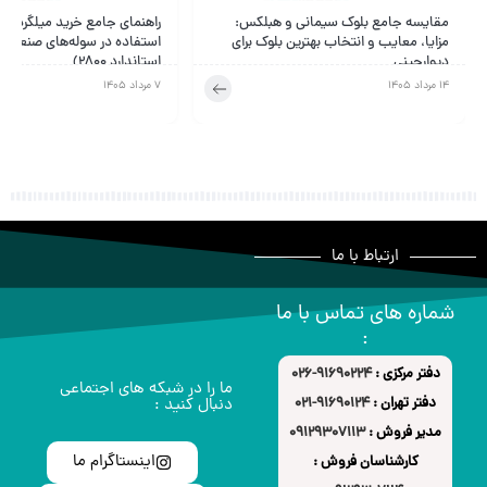
مقایسه جامع بلوک سیمانی و هبلکس:
راهنمای جامع خرید میلگرد بست
مزایا، معایب و انتخاب بهترین بلوک برای
استفاده در سوله‌های صنعتی (
دیوارچینی
استاندارد ۲۸۰۰)
14 مرداد 1405
7 مرداد 1405
ارتباط با ما
شماره های تماس با ما
:
دفتر مرکزی :
91690224-026
ما را در شبکه های اجتماعی
دفتر تهران :
91690124-021
دنبال کنید :
مدیر فروش :
09129307113
اینستاگرام ما
کارشناسان فروش :