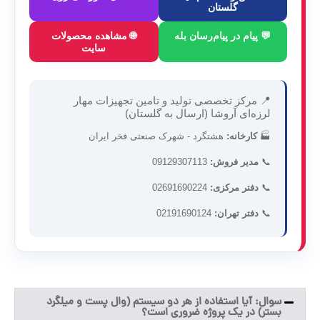
گلستان
💬 پیام در پیام‌رسان بله
🌐 مشاهده محصولات
سایت
📍 مرکز تخصصی تولید و تامین تجهیزات مهار
لرزه‌ای آروشا (ارسال به گلستان)
🏭
کارخانه:
هشتگرد - شهرک صنعتی فخر ایران
📞
مدیر فروش:
09129307113
📞
دفتر مرکزی:
02691690224
📞
دفتر تهران:
02191690124
سوال: آیا استفاده از هر دو سیستم (وال پست و میلگرد
بستر) در یک پروژه ضروری است؟