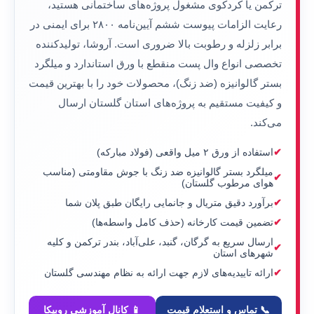
ترکمن یا کردکوی
مشغول پروژه‌های ساختمانی هستید،
رعایت الزامات
پیوست ششم آیین‌نامه ۲۸۰۰
برای ایمنی در
برابر زلزله و رطوبت بالا ضروری است.
آروشا
، تولیدکننده
تخصصی انواع وال پست منقطع با ورق استاندارد و میلگرد
بستر گالوانیزه (ضد زنگ)، محصولات خود را با بهترین قیمت
و کیفیت مستقیم به پروژه‌های استان گلستان ارسال
می‌کند.
استفاده از ورق ۲ میل واقعی (فولاد مبارکه)
میلگرد بستر گالوانیزه ضد زنگ با جوش مقاومتی (مناسب
هوای مرطوب گلستان)
برآورد دقیق متریال و جانمایی رایگان طبق پلان شما
تضمین قیمت کارخانه (حذف کامل واسطه‌ها)
ارسال سریع به گرگان، گنبد، علی‌آباد، بندر ترکمن و کلیه
شهرهای استان
ارائه تاییدیه‌های لازم جهت ارائه به نظام مهندسی گلستان
📞 تماس و استعلام قیمت
📱 کانال آموزشی روبیکا