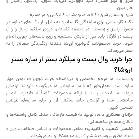
شرق و مرکز استان:
گنبد کاووس، علی‌آباد کتول، آزادشهر، رامیان و
خان‌ببین.
شرق و شمال شرق:
کلاله، مینودشت، گالیکش و مراوه‌تپه.
نکته کارشناسی برای سازندگان گلستانی:
به دلیل بارندگی‌های مداوم در
فصول پاییز و زمستان در منطقه گلستان، دپوی میلگرد بستر و وال
پست در کارگاه باید دور از تابش مستقیم و روی پالت‌های چوبی انجام
شود. خرید محصولات گالوانیزه آروشا دغدغه زنگ‌زدگی مصالح را به
صفر می‌رساند.
چرا خرید وال پست و میلگرد بستر از سازه بستر
آروشا؟
وب‌سایت ما مرجع تخصصی و بی‌واسطه خرید تجهیزات نوین مهار
سازه است. همان‌طور که شعار سازمانی ما می‌گوید: «آروشا، آرامش
فردا»؛ ما اینجاییم تا با ارائه محصولات کاملاً استاندارد، ایمنی
ساختمان شما و آرامش خاطر ساکنان آن را برای سال‌های طولانی
تضمین کنیم.
مزایای همکاری با ما:
تولید به قیمت کارخانه: حذف کامل واسطه‌ها و
دلالان مصالح ساختمانی.
تضمین کیفیت و تاییدیه:
تمامی محصولات بر اساس ضخامت، وزن و
ابعاد دقیق پیوست ششم آیین‌نامه ۲۸۰۰ تولید می‌شوند.