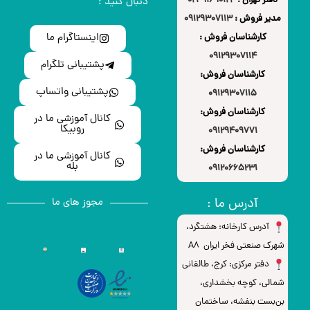
دفتر تهران :
91690124-021
دنبال کنید :
مدیر فروش :
09129307113
اینستاگرام ما
کارشناسان فروش :
09129307114
پشتیبانی تلگرام
کارشناسان فروش:
پشتیبانی واتساپ
09129307115
کارشناسان فروش:
کانال آموزشی ما در
روبیکا
09129409771
کارشناسان فروش:
کانال آموزشی ما در
بله
09120665231
آدرس ما :
مجوز های ما
آدرس کارخانه: هشتگرد،
شهرک صنعتی فخر ایران A8
دفتر مرکزی: کرج، طالقانی
شمالی، کوچه بخشداری،
بن‌بست بنفشه، ساختمان