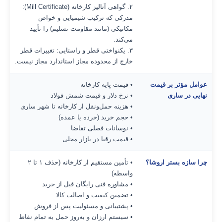
۲. گواهی آنالیز کارخانه (Mill Certificate):
مدرکی که ترکیب شیمیایی و خواص
مکانیکی (مانند مقاومت تسلیم) را تأیید
می‌کند.
۳. یکنواختی قطر و راستایی: تغییرات قطر
خارج از محدوده مجاز استاندارد مجاز نیست.
عوامل مؤثر بر قیمت
• قیمت پایه کارخانه
نهایی در ساری
• نرخ دلار و قیمت شمش فولاد
• هزینه حمل‌ونقل از کارخانه تا شهر ساری
• حجم خرید (خرده یا عمده)
• نوسانات فصلی تقاضا
• قیمت رقبا در بازار محلی
چرا سازه بستر اروشا؟
• تأمین مستقیم از کارخانه (حذف ۱ تا ۲
واسطه)
• مشاوره فنی رایگان قبل از خرید
• تضمین کیفیت و اصالت کالا
• پشتیبانی و مسئولیت پس از فروش
• سیستم ارزان و به‌روز حمل به تمام نقاط