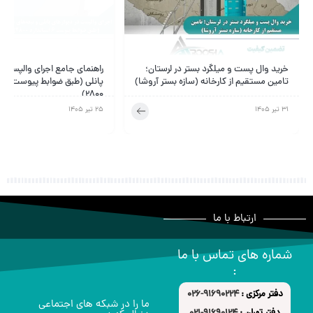
خرید وال پست و میلگرد بستر در لرستان؛
راهنمای جامع اجرای والپست د
تامین مستقیم از کارخانه (سازه بستر آروشا)
پانلی (طبق ضوابط پیوست ششم
۲۸۰۰)
31 تیر 1405
25 تیر 1405
ارتباط با ما
شماره های تماس با ما
:
دفتر مرکزی :
91690224-026
ما را در شبکه های اجتماعی