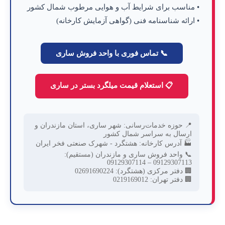
• مناسب برای شرایط آب و هوایی مرطوب شمال کشور
• ارائه
شناسنامه فنی (گواهی آزمایش کارخانه)
📞 تماس فوری با واحد فروش ساری
📋 استعلام قیمت میلگرد بستر در ساری
📍 حوزه خدمات‌رسانی: شهر ساری، استان مازندران و
ارسال به سراسر شمال کشور
🏭 آدرس کارخانه:
هشتگرد - شهرک صنعتی فخر ایران
📞 واحد فروش ساری و مازندران (مستقیم):
09129307113 – 09129307114
🏢 دفتر مرکزی (هشتگرد):
02691690224
🏢 دفتر تهران:
0219169012