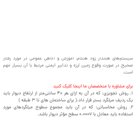
مقاوم سازی ساختمان ها در برابر زلزله
زمین لرزه‌ها می‌توانند آسیب‌های جدی به ساختمان‌ها، زیرساخت‌ها و
جامعه در نظر گرفته شوند و در نتیجهٔ آن می‌تواند زخمی‌ها، خسارت‌های
اقتصادی و از بین رفتن جان‌های انسانی را به همراه داشته باشد. برای
کاهش خسارت‌های ناشی از زمین لرزه‌ها، استفاده از ساختمان‌ها و
زیرساخت‌های مقاوم در برابر لرزه از جمله ایمن سازی دیوارهای غیر سازه ای
بوسیله متریال های روز مانند
وال پست
و
میلگرد بستر
، ایجاد
سیستم‌های هشدار زود هنگام، آموزش و آگاهی عمومی در مورد رفتار
صحیح در صورت وقوع زمین لرزه و تدابیر ایمنی مرتبط با آن بسیار مهم
است.
برای مشاوره با متخصصان ما اینجا کلیک کنید
1. روش تجویزی: که در آن به ازای هر 40 سانتی‌متر از ارتفاع دیوار باید
یک ردیف میلگرد بستر قرار داد.( برای ساختمان های تا 3 طبقه )
2. روش محاسباتی: که در آن باید مجموع سطوح میلگردهای مورد
استفاده باید معادل با 0.0007 سطح مؤثر دیوار باشد.