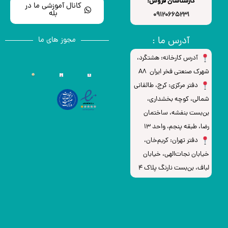
کارشناسان فروش:
کانال آموزشی ما در
بله
09120665231
آدرس ما :
مجوز های ما
آدرس کارخانه: هشتگرد،
شهرک صنعتی فخر ایران A8
دفتر مرکزی: کرج، طالقانی
شمالی، کوچه بخشداری،
بن‌بست بنفشه، ساختمان
رضا، طبقه پنجم، واحد ۱۳
دفتر تهران: کریم‌خان،
خیابان نجات‌الهی، خیابان
لباف، بن‌بست نارنگ پلاک 4
0