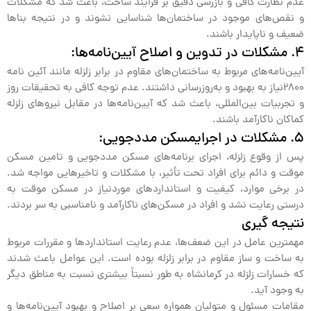
عدم نظارت کافی و بازرسی دقیق بر فرایند ساخت، باعث شد که مشکلات
و نقص‌های موجود در ساختمان‌ها شناسایی نشوند و در نتیجه بناها
ضعیف و ناپایدار باشند.
4. مشکلات در تدوین و اصلاح آیین‌نامه‌ها:
آیین‌نامه‌های مربوط به ساختمان‌های مقاوم در برابر زلزله مانند آئین نامه
2800نیاز به بهبود و به‌روزرسانی داشتند. عدم توجه کافی به تحقیقات روز
و تجربیات بین‌المللی، باعث شد که آیین‌نامه‌ها در مقابل نیروهای زلزله
کماکان ناکارآمد باشند.
5. مشکلات در اجرایمسکن مددجویی:
پس از وقوع زلزله، اجرای برنامه‌های مسکن مددجویی و تامین مسکن
موقت و دائم برای افراد تحت تأثیر، با مشکلات و تاخیرهایی مواجه شد.
در برخی موارد، کیفیت و استانداردهای موردنیاز در مسکن موقت به
درستی رعایت نشد و افراد در مسکن‌های ناکارآمد و نامناسبی به سر بردند.
نتیجه گیری
مهمترین عامل در این ضعف‌ها، عدم رعایت استانداردها و مقررات مربوط
به ساخت و ساز مقاوم در برابر زلزله بوده است. این عوامل باعث شدند
که خسارات زلزله در کرمانشاه به طور نسبتاً بیشتری نسبت به مناطق دیگر
به وجود آید.
مقامات مسئول و متولیان همواره سعی بر اصلاح و بهبود آیین‌نامه‌ها و