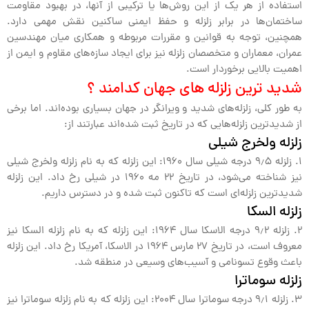
استفاده از هر یک از این روش‌ها یا ترکیبی از آنها، در بهبود مقاومت
ساختمان‌ها در برابر زلزله و حفظ ایمنی ساکنین نقش مهمی دارد.
همچنین، توجه به قوانین و مقررات مربوطه و همکاری میان مهندسین
عمران، معماران و متخصصان زلزله نیز برای ایجاد سازه‌های مقاوم و ایمن از
اهمیت بالایی برخوردار است.
شدید ترین زلزله های جهان کدامند ؟
به طور کلی، زلزله‌های شدید و ویرانگر در جهان بسیاری بوده‌اند. اما برخی
از شدیدترین زلزله‌هایی که در تاریخ ثبت شده‌اند عبارتند از:
زلزله ولخرج شیلی
1. زلزله ۹٫۵ درجه شیلی سال ۱۹۶۰: این زلزله که به نام زلزله ولخرج شیلی
نیز شناخته می‌شود، در تاریخ ۲۲ مه ۱۹۶۰ در شیلی رخ داد. این زلزله
شدیدترین زلزله‌ای است که تاکنون ثبت شده و در دسترس داریم.
زلزله السکا
2. زلزله ۹٫۲ درجه الاسکا سال ۱۹۶۴: این زلزله که به نام زلزله السکا نیز
معروف است، در تاریخ ۲۷ مارس ۱۹۶۴ در الاسکا، آمریکا رخ داد. این زلزله
باعث وقوع تسونامی و آسیب‌های وسیعی در منطقه شد.
زلزله سوماترا
3. زلزله ۹٫۱ درجه سوماترا سال ۲۰۰۴: این زلزله که به نام زلزله سوماترا نیز