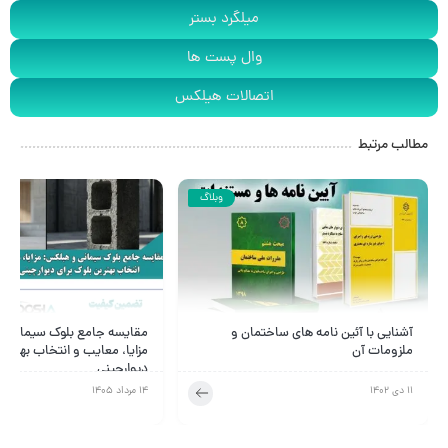
میلگرد بستر
وال پست ها
اتصالات هیلکس
مطالب مرتبط
وبلاگ
آشنایی با آئین نامه های ساختمان و
مقایسه جامع بلوک سیمانی و
ملزومات آن
مزایا، معایب و انتخاب بهترین 
دیوارچینی
11 دی 1402
14 مرداد 1405