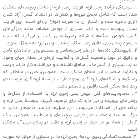
عبارتند از:
1. پیچیدگی فرایند زمین لرزه: فرایند زمین لرزه از مراحل پیچیده‌ای تشکیل
شده است که شامل تجمع نیروها و تنش‌ها در امتداد گسل، آزاد شدن
انرژی ذخیره شده و انتشار آن به صورت امواج لرزه‌ای است. این فرایند
بسیار پیچیده است و تاثیر بسیاری از عوامل مختلف مانند ویژگی‌های
گسل، خواص سنگ‌ها و شرایط زمین‌شناسی را در بر می‌گیرد که سبب
می‌شود پیش بینی دقیق زمان، مکان و شدت زمین لرزه به مشکل بخورد.
2. ناپیوستگی داده‌ها: در علم زمین‌شناسی و سیسمولوژی، داده‌های کامل
و دقیق در مورد وضعیت گسل‌ها و فعالیت لرزه‌ای در سطح جهان وجود
ندارد. بسیاری از گسل‌ها در مناطق ناشناخته و دورافتاده قرار دارند و رصد
و نظارت منظم در این مناطق مشکل است. همچنین، حتی در مناطقی که
رصدگرها و شبکه‌های لرزه‌نگاری وجود دارند، پیشینهٔ لرزه‌نگاری و زمانبندی
رخدادها ممکن است ناقص یا نامعتبر باشد.
3. محدودیت‌های فنی: پیش بینی زمین لرزه به استفاده از مدل‌ها و
روش‌های پیچیده‌ای نیاز دارد که برای توصیف فیزیک پیچیدهٔ زمین لرزه و
پیامدهای آن استفاده می‌شوند. این مدل‌ها نیازمند داده‌های دقیق و
بزرگی هستند و محاسبات پردازشی پیچیده‌ای را می‌طلبند. همچنین، درک
کاملی از همهٔ عوامل موثر بر زمین لرزه و دقت در پیش بینی آن مشکل
است.
4. طبیعت تصادفی زمین لرزه‌ها: زمین لرزه‌ها در بسیاری از موارد به صورت