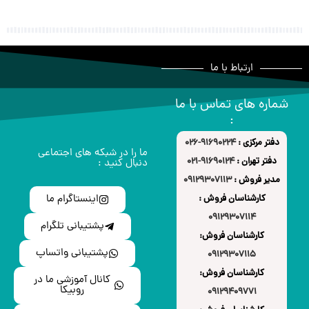
ارتباط با ما
شماره های تماس با ما
:
دفتر مرکزی :
91690224-026
ما را در شبکه های اجتماعی
دفتر تهران :
91690124-021
دنبال کنید :
مدیر فروش :
09129307113
اینستاگرام ما
کارشناسان فروش :
09129307114
پشتیبانی تلگرام
کارشناسان فروش:
پشتیبانی واتساپ
09129307115
کارشناسان فروش:
کانال آموزشی ما در
روبیکا
09129409771