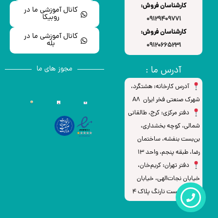
کارشناسان فروش:
کانال آموزشی ما در
روبیکا
09129409771
کارشناسان فروش:
کانال آموزشی ما در
بله
09120665231
آدرس ما :
مجوز های ما
آدرس کارخانه: هشتگرد،
شهرک صنعتی فخر ایران A8
دفتر مرکزی: کرج، طالقانی
شمالی، کوچه بخشداری،
بن‌بست بنفشه، ساختمان
رضا، طبقه پنجم، واحد ۱۳
دفتر تهران: کریم‌خان،
خیابان نجات‌الهی، خیابان
لباف، بن‌بست نارنگ پلاک 4