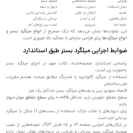
ویژگی
میلگرد ساختمانی
میلگرد بستر
محل استفاده
ستون و سقف
دیوار و تیغه
هدف
انتقال بار ثقلی
افزایش پایداری جانبی
شکل ظاهری
گرد و آجدار
نردبانی یا زیگزاگی
نحوه اجرا
بتن‌ریزی
نصب بین رج‌های آجر
این تفاوت‌ها نشان می‌دهد که درک صحیح از
انواع میلگرد بستر
و
انواع میلگردها
برای طراحی سازه‌ای با عملکرد بالا ضروری است.
ضوابط اجرایی میلگرد بستر طبق استاندارد
براساس استاندارد ضمیمه‌شده، نکات مهم در اجرای میلگرد بستر
به‌صورت زیر است:
استفاده از میلگرد گالوانیزه یا ضدزنگ مطابق مبحث هشتم مقررات
ملی ساختمان
فاصله عمودی بین ردیف‌های میلگرد بستر حداکثر یک متر
سطح مقطع تقویتی باید حداقل
0.0025
برابر سطح مقطع موثر دیوار
باشد
برای دیوارهای با ملات نازک، استفاده از بست‌های U شکل یا میلگرد
نردبانی لازم است
در
شکل‌های اجرایی صفحه 14 و 15 فایل
PDF
، نمونه‌هایی از نصب
صحیح میلگرد بستر نردبانی و خرپایی در دیوارهای بلوکی نشان داده